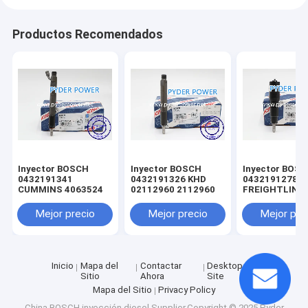
Productos Recomendados
Inyector BOSCH
Inyector BOSCH
Inyector BOS
0432191341
0432191326 KHD
0432191278
CUMMINS 4063524
02112960 2112960
FREIGHTLINE
0020102551 
MINSK 005017
Mejor precio
Mejor precio
Mejor pre
MERCEDES-B
A0040176521
0040176521
A0050177721
0050177721
Inicio
Mapa del
Contactar
Desktop
A0060172221
Sitio
Ahora
Site
0060172221
Mapa del Sitio
Privacy Policy
China BOSCH inyección diesel
Supplier.Copyright © 2025 Pyder