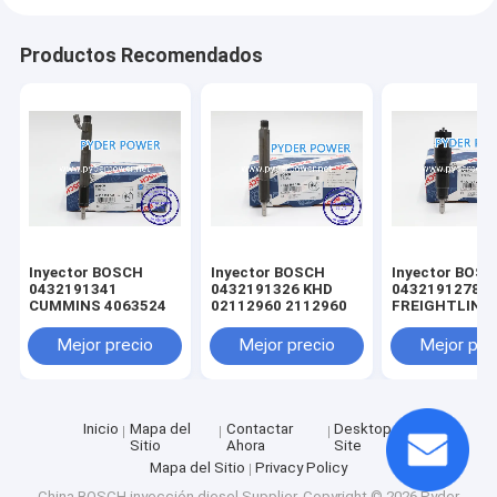
Productos Recomendados
Inyector BOSCH
Inyector BOSCH
Inyector BOS
0432191341
0432191326 KHD
0432191278
CUMMINS 4063524
02112960 2112960
FREIGHTLINE
0020102551 
MINSK 005017
Mejor precio
Mejor precio
Mejor pre
MERCEDES-B
A0040176521
0040176521
A0050177721
0050177721
Inicio
Mapa del
Contactar
Desktop
A0060172221
Sitio
Ahora
Site
0060172221
Mapa del Sitio
Privacy Policy
China BOSCH inyección diesel Supplier.
Copyright © 2026 Pyder