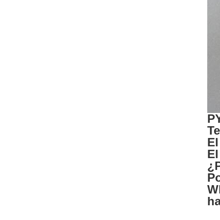
PY
Te
El
El
¿P
Po
Wh
ha