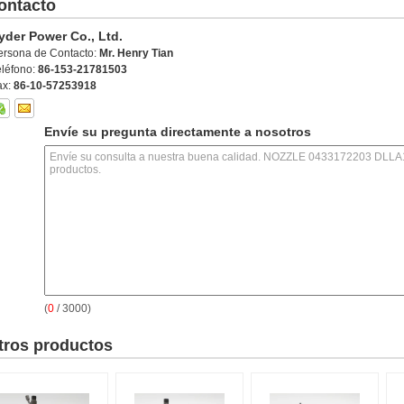
ontacto
yder Power Co., Ltd.
ersona de Contacto:
Mr. Henry Tian
eléfono:
86-153-21781503
ax:
86-10-57253918
Envíe su pregunta directamente a nosotros
(
0
/ 3000)
tros productos