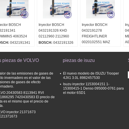
yector BOSCH
Inyector BOSCH
Inyector BOSCH
In
32191341
0432191326 KHD
0432191278
04
MMINS 4063524
02112960 2112960
FREIGHTLINER
M
0020102551 MAZ
A
OSCH:
0432191341
BOSCH:
0432191326
MINSK 0050177721
00
MERCEDES-BENZ
B
A0040176521
s piezas de VOLVO
piezas de isuzu
0040176521
A0050177721
valor de las emisiones de gases de
El nuevo modelo de ISUZU Trooper
0050177721
cto invernadero es el valor de las
4JX1 3.0L 8982457530
siones de gases de efecto
A0060172221
Isuzu inyector 1153004151 1-
ernadero.
0060172221
15300415-1 Denso 095000-0761 para
VO 20430583 8113941 RVI
el motor 6SD1
BOSCH:
0432191278
1866295 7420430583 El precio de
ta es el mismo que el precio de
ta.
VO inyector 21371673
E21371673