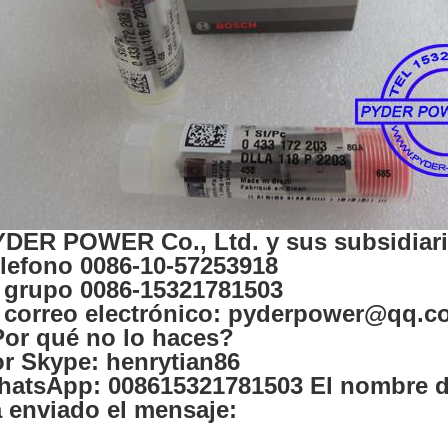
DER POWER Co., Ltd. y sus subsidiari
lefono 0086-10-57253918
 grupo 0086-15321781503
 correo electrónico: pyderpower@qq.
or qué no lo haces?
r Skype: henrytian86
atsApp: 008615321781503 El nombre de
 enviado el mensaje: