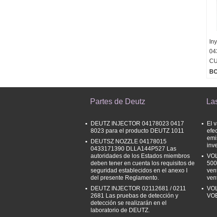
In
04
CU
B
Partes de Deutz
La
DEUTZ INJECTOR 04178023 0417
El 
8023 para el producto DEUTZ 1011
efe
emi
DEUTSZ NOZZLE 04178015
inv
0433171390 DLLA144P527 Las
autoridades de los Estados miembros
VOL
deben tener en cuenta los requisitos de
500
seguridad establecidos en el anexo I
ven
del presente Reglamento.
ven
DEUTZ INJECTOR 02112681 / 0211
VOL
2681 Las pruebas de detección y
VO
detección se realizarán en el
laboratorio de DEUTZ.