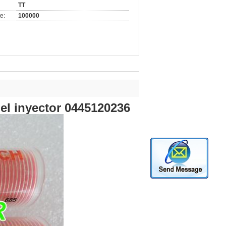
TT
e:
100000
l inyector 0445120236