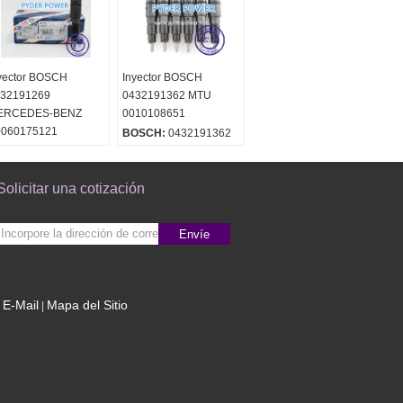
yector BOSCH
Inyector BOSCH
32191269
0432191362 MTU
ERCEDES-BENZ
0010108651
0060175121
BOSCH:
0432191362
60175121
OSCH:
0432191362
Solicitar una cotización
Envíe
E-Mail
Mapa del Sitio
|
Sitio movil