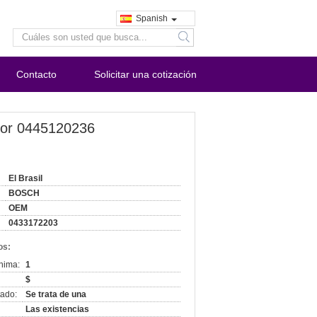
Spanish
search
Contacto
Solicitar una cotización
tor 0445120236
El Brasil
BOSCH
OEM
0433172203
os:
nima:
1
$
ado:
Se trata de una
Las existencias