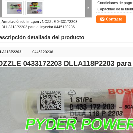
Condiciones de pago:
Capacidad de la fuent
Contacto
Ampliación de imagen :
NOZZLE 0433172203
DLLA118P2203 para el inyector 0445120236
escripción detallada del producto
LA118P2203:
0445120236
ZZLE 0433172203 DLLA118P2203 para e