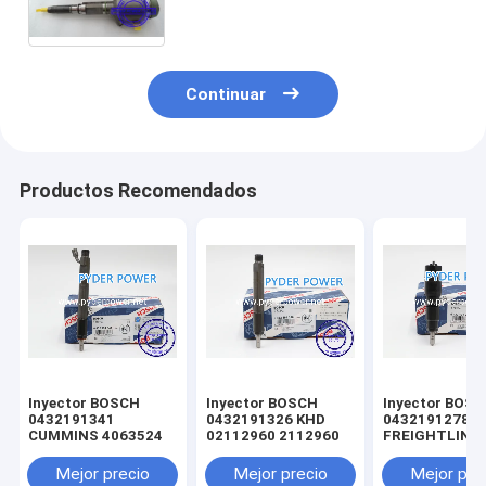
partículas.
Continuar
Productos Recomendados
Inyector BOSCH
Inyector BOSCH
Inyector BOS
0432191341
0432191326 KHD
0432191278
CUMMINS 4063524
02112960 2112960
FREIGHTLINE
0020102551 
MINSK 005017
Mejor precio
Mejor precio
Mejor pre
MERCEDES-B