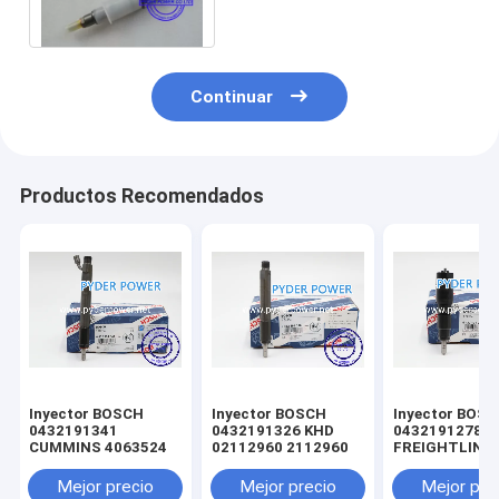
Continuar
Productos Recomendados
Inyector BOSCH
Inyector BOSCH
Inyector BOS
0432191341
0432191326 KHD
0432191278
CUMMINS 4063524
02112960 2112960
FREIGHTLINE
0020102551 
MINSK 005017
Mejor precio
Mejor precio
Mejor pre
MERCEDES-B