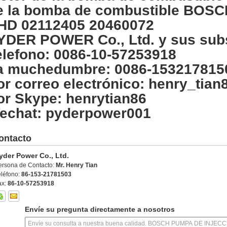
e la bomba de combustible BOSC
HD 02112405 20460072
YDER POWER Co., Ltd. y sus subs
elefono: 0086-10-57253918
a muchedumbre: 0086-153217815
or correo electrónico: henry_tia
or Skype: henrytian86
echat: pyderpower001
ontacto
yder Power Co., Ltd.
ersona de Contacto:
Mr. Henry Tian
eléfono:
86-153-21781503
ax:
86-10-57253918
Envíe su pregunta directamente a nosotros