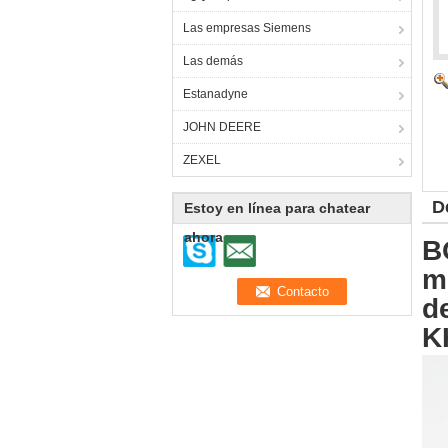
Las empresas Siemens
Las demás
Estanadyne
JOHN DEERE
ZEXEL
D
Estoy en línea para chatear
ahora
B
m
d
K