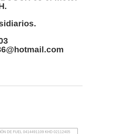
H.
idiarios.
03
n86@hotmail.com