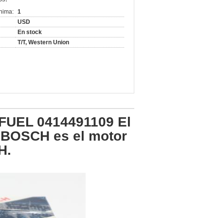
nima:
1
USD
En stock
T/T, Western Union
UEL 0414491109 El
 BOSCH es el motor
H.