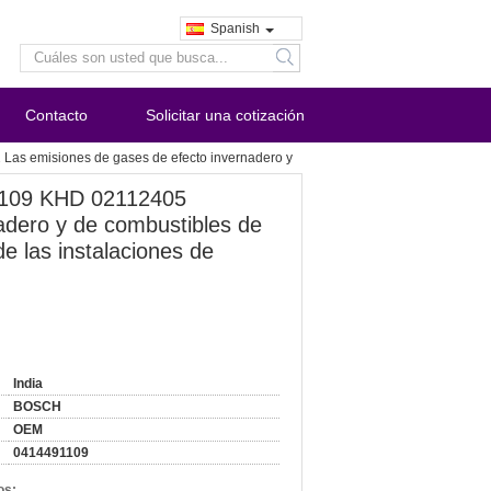
Spanish
search
Contacto
Solicitar una cotización
emisiones de gases de efecto invernadero y
109 KHD 02112405
adero y de combustibles de
e las instalaciones de
India
BOSCH
OEM
0414491109
os: