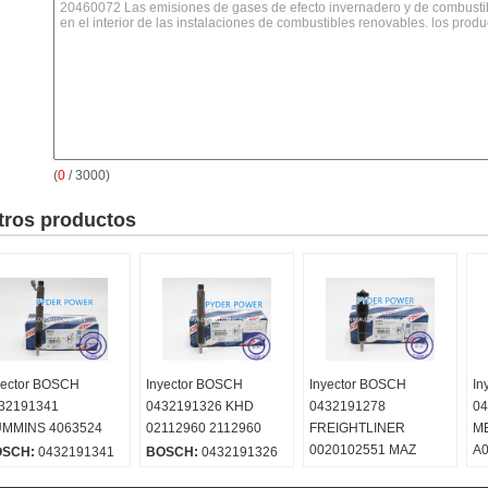
(
0
/ 3000)
tros productos
yector BOSCH
Inyector BOSCH
Inyector BOSCH
In
32191341
0432191326 KHD
0432191278
04
MMINS 4063524
02112960 2112960
FREIGHTLINER
M
0020102551 MAZ
A
OSCH:
0432191341
BOSCH:
0432191326
MINSK 0050177721
00