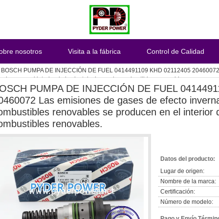
obre nosotros
Visita a la fábrica
Control de Calidad
BOSCH PUMPA DE INJECCIÓN DE FUEL 0414491109 KHD 02112405 20460072 Las 
ducen en el interior de las instalaciones de combustibles renovables.
OSCH PUMPA DE INJECCIÓN DE FUEL 0414491
0460072 Las emisiones de gases de efecto invern
ombustibles renovables se producen en el interior d
ombustibles renovables.
Datos del producto:
Lugar de origen:
Nombre de la marca:
Certificación:
Número de modelo:
Pago y Envío Términ