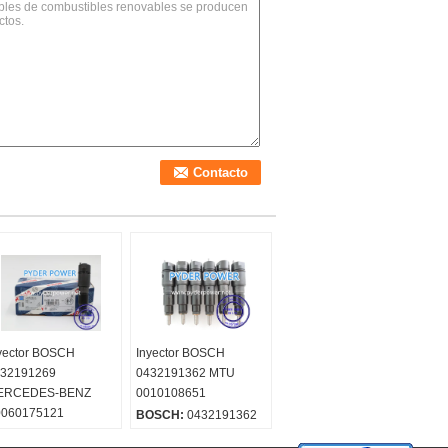
yector BOSCH
Inyector BOSCH
32191269
0432191362 MTU
ERCEDES-BENZ
0010108651
0060175121
BOSCH:
0432191362
60175121