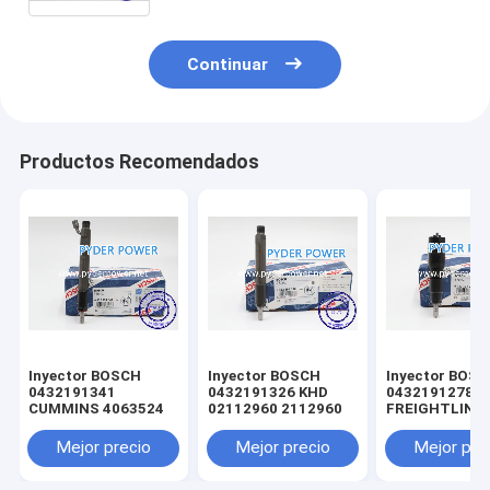
55219299 ASTRA 504372225 CAUSA
2852 821 504372225 5802231983
CHRYSLER 55219 299 El Consejo de
Seguridad de la Unión Europea ha
Continuar
adoptado una resolución sobre el
asunto.
Productos Recomendados
Inyector BOSCH
Inyector BOSCH
Inyector BOS
0432191341
0432191326 KHD
0432191278
CUMMINS 4063524
02112960 2112960
FREIGHTLINE
0020102551 
MINSK 005017
Mejor precio
Mejor precio
Mejor pre
MERCEDES-B
A0040176521