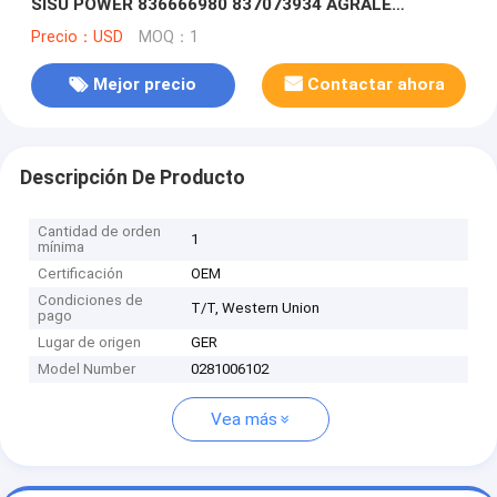
SISU POWER 836666980 837073934 AGRALE
6112.001.370.00.3 ALFA ROMEO 55219299 ASTRA
Precio：USD
MOQ：1
504372225 CAUSA 2852 821 504372225 5802231983
CHRYSLER 55219 299 El Consejo de Seguridad de la
Mejor precio
Contactar ahora
Unión Europea ha adoptado una resolución sobre el
asunto.
Descripción De Producto
Cantidad de orden
1
mínima
Certificación
OEM
Condiciones de
T/T, Western Union
pago
Lugar de origen
GER
Model Number
0281006102
Vea más