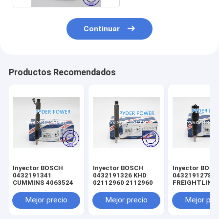
Continuar
Productos Recomendados
Inyector BOSCH
Inyector BOSCH
Inyector BOS
0432191341
0432191326 KHD
0432191278
CUMMINS 4063524
02112960 2112960
FREIGHTLINE
0020102551 
MINSK 005017
Mejor precio
Mejor precio
Mejor pre
MERCEDES-B
A0040176521