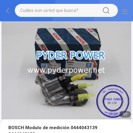
1
/
1
BOSCH Modulo de medición 0444043139